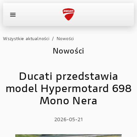
Wszystkie aktualności
/
Nowości
OFERTA DEALERA
KONFIGURATOR
MOTOCYKLE
Nowości
WYPOSAŻENIE
Ducati przedstawia
AKTUALNOŚCI
model Hypermotard 698
OFERTA DEALERA
Mono Nera
KONFIGURATOR
2026-05-21
KONTAKT