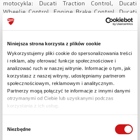
motocykla: Ducati Traction Control, Ducati
Wheelie Control, Engine Brake Control, Ducati
Power Launch oraz Ducati Quick Shift
Up/Down.
System Ducati Wheelie Control oferuje
Niniejsza strona korzysta z plików cookie
specjalne funkcje przeznaczone do jazdy na
Wykorzystujemy pliki cookie do spersonalizowania treści
torze. Najniższe ustawienie pozwala na
i reklam, aby oferować funkcje społecznościowe i
analizować ruch w naszej witrynie. Informacje o tym, jak
kontrolowane i bezpieczne podnoszenie
korzystasz z naszej witryny, udostępniamy partnerom
przedniego koła, zapewniając maksymalną
społecznościowym, reklamowym i analitycznym.
przyjemność z jazdy. Po zamontowaniu
Partnerzy mogą połączyć te informacje z innymi danymi
wyścigowego układu wydechowego Termignoni,
otrzymanymi od Ciebie lub uzyskanymi podczas
przeznaczonego wyłącznie do użytku na torze i
korzystania z ich usług.
zapewniającego wzrost mocy o 7 koni
mechanicznych, uruchamia się dodatkowy
Wybór
system wspomagania o nazwie Wheelie Assist.
Niezbędne
zgody
W tym przypadku układ elektroniczny pomaga