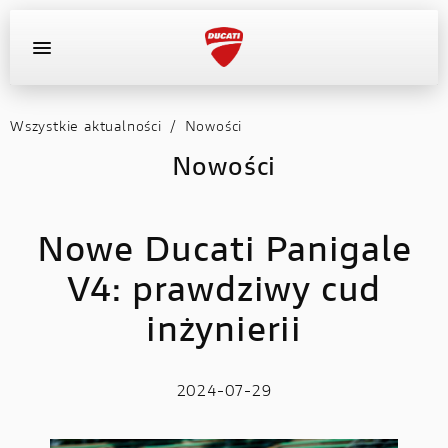
Wszystkie aktualności
/
Nowości
OFERTA DEALERA
KONFIGURATOR
MOTOCYKLE
Nowości
WYPOSAŻENIE
Nowe Ducati Panigale
AKTUALNOŚCI
V4: prawdziwy cud
OFERTA DEALERA
inżynierii
KONFIGURATOR
2024-07-29
KONTAKT