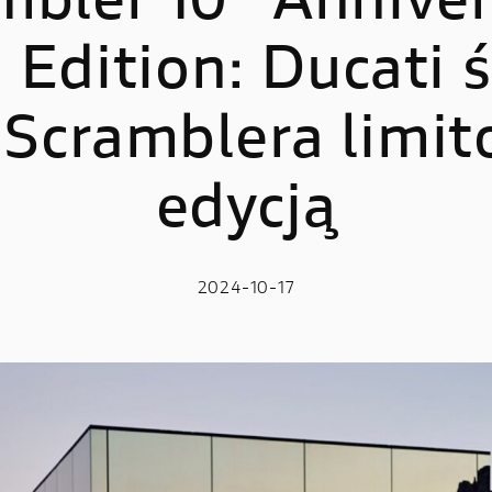
mbler 10° Anniver
Edition: Ducati 
LE
E-BIKE
 V2
MIG-S
t Scramblera limi
 V2 S
TK-01RR
edycją
e V2 MM93
Futa AXS
 V2 FB63
Futa All-Road
 V4
2024-10-17
 V4 S
 V4 R