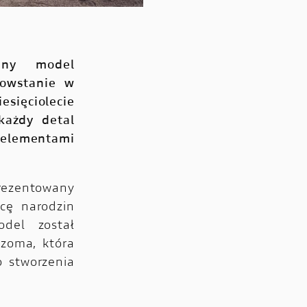
any model
powstanie w
sięciolecie
każdy detal
 elementami
ezentowany
icę narodzin
del został
izoma, która
o stworzenia