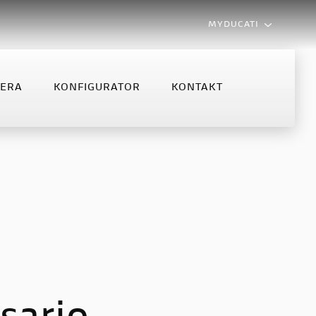
MYDUCATI
LERA
KONFIGURATOR
KONTAKT
MONSTER
MULTISTRADA
NFIGURATOR
KONTAKT
Monster
Multistrada V2
Monster +
Multistrada V2 S
Multistrada V4 S
Multistrada V4 Rally MY2025
Multistrada V4 Rally
Multistrada V4 Pikes Peak