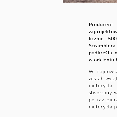
Producen
zaprojekto
liczbie 50
Scramblera
podkreśla 
w odcieniu 
W najnows
został wyją
motocykla
stworzony w
po raz pier
motocykla p