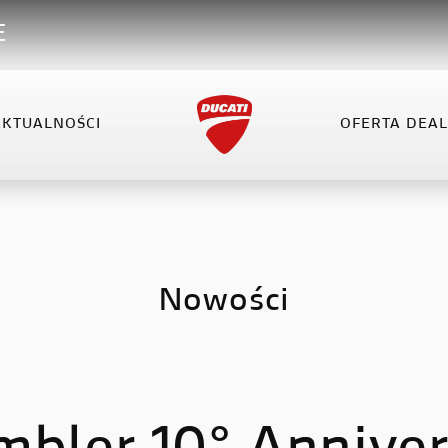
E
AKTUALNOŚCI
OFERTA DEA
VEL
XDIAVEL
HYPERMOTARD
OFERTA DEALERA
KO
el V4
XDiavel V4
Hypermotard 698 Mono
el V4 RS
Hypermotard V2
Nowości
Hypermotard V2 SP