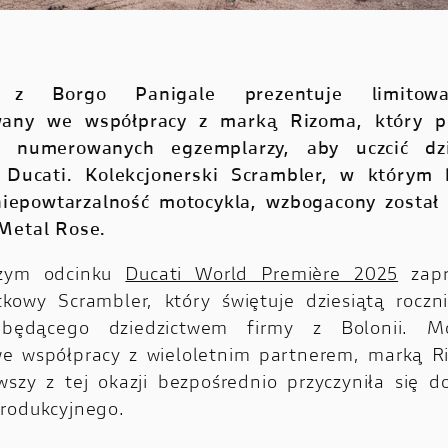
t z Borgo Panigale prezentuje limitow
wany we współpracy z marką Rizoma, który 
0 numerowanych egzemplarzy, aby uczcić dzie
 Ducati. Kolekcjonerski Scrambler, w którym 
niepowtarzalność motocykla, wzbogacony został
Metal Rose.
zym odcinku
Ducati World Première 2025
zapr
tkowy Scrambler, który świętuje dziesiątą roczn
 będącego dziedzictwem firmy z Bolonii. Mo
e współpracy z wieloletnim partnerem, marką R
wszy z tej okazji bezpośrednio przyczyniła się d
rodukcyjnego.