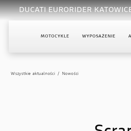
DUCATI EURORIDER KATOWIC
MOTOCYKLE
WYPOSAŻENIE
OFFROAD
DESERTX
DIA
Desmo450 MX
DesertX
Diav
Wszystkie aktualności
/
Nowości
Desmo450 MX Factory
Diav