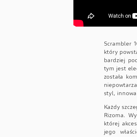
Scrambler 1
który powst
bardziej po
tym jest el
została ko
niepowtarza
styl, innow
Każdy szcze
Rizoma. Wyk
której akce
jego właśc