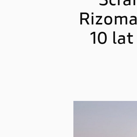
Scra
Rizoma 
STREETFIGHTER
PANIGA
Streetfighter V2
Panigale
10 la
Streetfighter V2 S
Panigale
Streetfighter V4
Panigal
Streetfighter V4 S
Panigale
Panigale
Panigale
Panigale