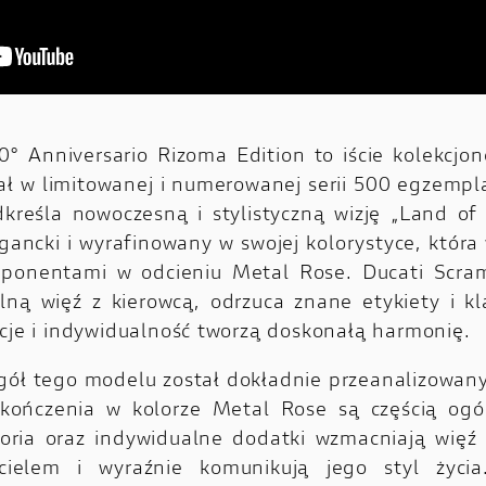
0° Anniversario Rizoma Edition to iście kolekcjon
ał w limitowanej i numerowanej serii 500 egzempla
dkreśla nowoczesną i stylistyczną wizję „Land of 
egancki i wyrafinowany w swojej kolorystyce, któr
mponentami w odcieniu Metal Rose. Ducati Scram
lną więź z kierowcą, odrzuca znane etykiety i kla
acje i indywidualność tworzą doskonałą harmonię.
gół tego modelu został dokładnie przeanalizowany
ończenia w kolorze Metal Rose są częścią ogól
soria oraz indywidualne dodatki wzmacniają więź
icielem i wyraźnie komunikują jego styl życia