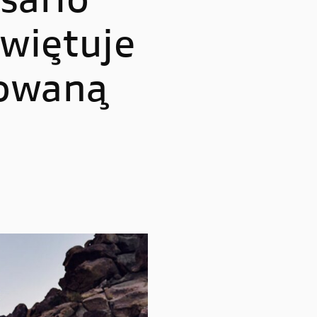
sario
Multistrada V4 RS
świętuje
towaną