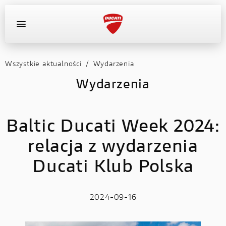
Wszystkie aktualności
/
Wydarzenia
OFERTA DEALERA
KONFIGURATOR
MOTOCYKLE
Wydarzenia
WYPOSAŻENIE
Baltic Ducati Week 2024:
AKTUALNOŚCI
relacja z wydarzenia
OFERTA DEALERA
Ducati Klub Polska
KONFIGURATOR
2024-09-16
KONTAKT