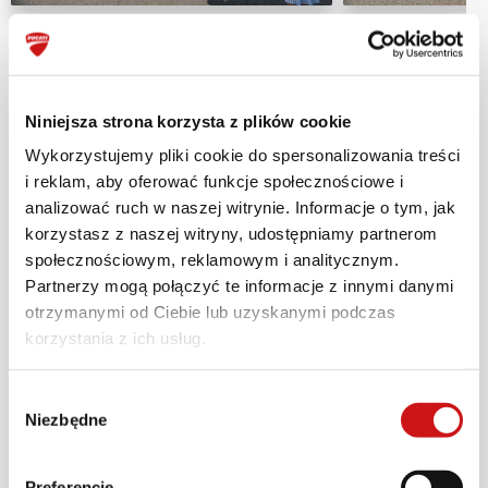
Niniejsza strona korzysta z plików cookie
Serdecznie zachęcamy do udziału w
Wykorzystujemy pliki cookie do spersonalizowania treści
przyszłorocznej edycji imprezy Baltic Ducati
i reklam, aby oferować funkcje społecznościowe i
Week, a także w innych wydarzeniach
analizować ruch w naszej witrynie. Informacje o tym, jak
klubowych. Chcesz dowiedzieć się więcej?
korzystasz z naszej witryny, udostępniamy partnerom
społecznościowym, reklamowym i analitycznym.
Zapraszamy na
stronę klubu
,
facebookowy
Partnerzy mogą połączyć te informacje z innymi danymi
profil
Ducati Klub Polska, a także do
otrzymanymi od Ciebie lub uzyskanymi podczas
kalendarza eventów
, gdzie publikujemy
korzystania z ich usług.
najważniejsze wydarzenia ze świata Ducati w
Polsce i na świecie.
Wybór
Niezbędne
zgody
#DucatiKlubPolska #BalticDucatiWeek
Preferencje