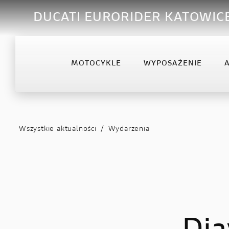
DUCATI EURORIDER KATOWIC
MOTOCYKLE
WYPOSAŻENIE
OFFROAD
DESERTX
DIA
Desmo450 MX
DesertX
Diav
Wszystkie aktualności
/
Wydarzenia
Desmo450 MX Factory
Diav