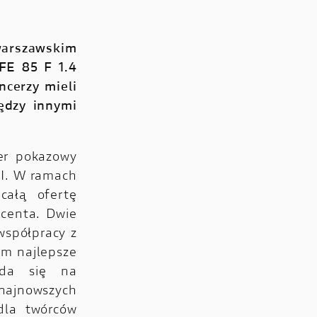
warszawskim
FE 85 F 1.4
ncerzy mieli
ędzy innymi
er pokazowy
II. W ramach
całą ofertę
ucenta. Dwie
współpracy z
om najlepsze
ada się na
 najnowszych
 dla twórców