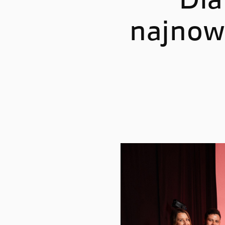
Dia
najnow
STREETFIGHTER
PANIGA
Streetfighter V2
Panigale
Streetfighter V2 S
Panigale
Streetfighter V4
Panigal
Streetfighter V4 S
Panigale
Panigale
Panigale
Panigale