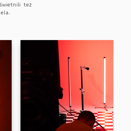
wietnili też
ela.