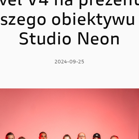
vel V4 na prezent
szego obiektywu
LE
E-BIKE
 V2
MIG-S
Studio Neon
 V2 S
TK-01RR
e V2 MM93
Futa AXS
2024-09-25
 V2 FB63
Futa All-Road
 V4
 V4 S
 V4 R