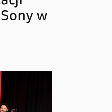
acji
Multistrada V4 RS
 Sony w