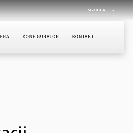
MYDUCATI
LERA
KONFIGURATOR
KONTAKT
MONSTER
MULTISTRADA
NFIGURATOR
KONTAKT
Monster
Multistrada V2
Monster +
Multistrada V2 S
Multistrada V4 S
Multistrada V4 Rally MY2025
Multistrada V4 Rally
Multistrada V4 Pikes Peak