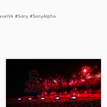
iavelV4 #Sony #SonyAlpha