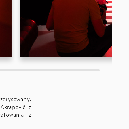
zerysowany,
Akrapovič z
rafowania z