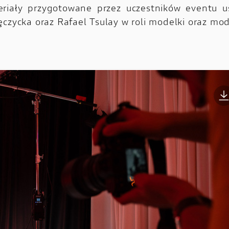
riały przygotowane przez uczestników eventu uś
ęczycka oraz Rafael Tsulay w roli modelki oraz mod