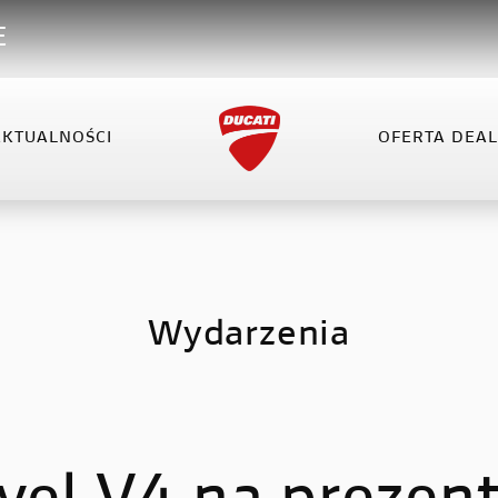
E
AKTUALNOŚCI
OFERTA DEA
VEL
XDIAVEL
HYPERMOTARD
OFERTA DEALERA
KO
el V4
XDiavel V4
Hypermotard 698 Mono
el V4 RS
Hypermotard V2
Wydarzenia
Hypermotard V2 SP