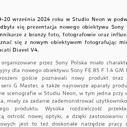
9-20 września 2024 roku w Studio Neon w pod
odbyła się prezentacja nowego obiektywu Sony 
nnikarze z branży foto, fotografowie oraz influe
oznać się z nowym obiektywem fotografując mi
cati Diavel V4.
 organizowane przez Sony Polska miało charakt
yjny dla nowego obiektywu Sony FE 85 F 1.4 GM 
roszeni goście poznawali nowy produkt oraz 
serii G Master, a także najnowsze aparaty prod
e scenografie w Studiu Neon, w tym jedna przy 
ka, miały za zadanie zademonstrować użytkownik
ego produktu. Wysoka rozdzielczość przekł
cą ostrość nowej optyki, a dzięki zastosowaniu
niowych jest to też doskonałe narzędzie pracy