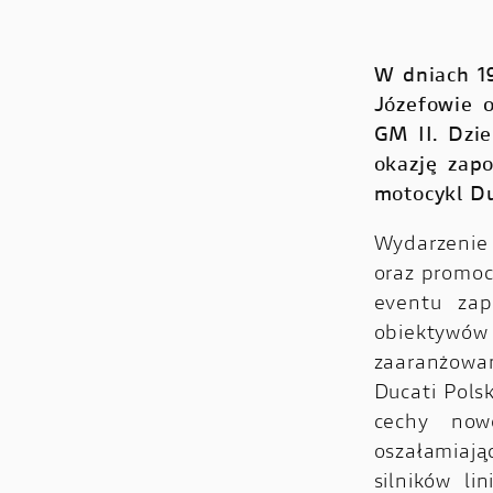
W dniach 1
Józefowie 
GM II. Dzie
okazję zap
motocykl Du
Wydarzenie
oraz promoc
eventu zap
obiektywów 
zaaranżowan
Ducati Pols
cechy now
oszałamiają
silników li