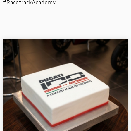
#RacetrackAcademy