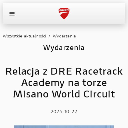
Wszystkie aktualności
/
Wydarzenia
OFERTA DEALERA
KONFIGURATOR
MOTOCYKLE
Wydarzenia
WYPOSAŻENIE
Relacja z DRE Racetrack
AKTUALNOŚCI
Academy na torze
OFERTA DEALERA
Misano World Circuit
KONFIGURATOR
2024-10-22
KONTAKT