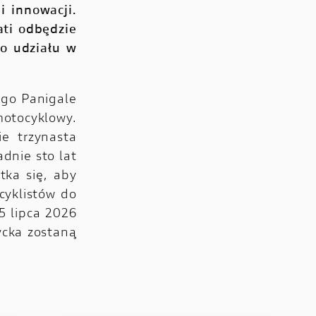
i innowacji.
ati odbędzie
do udziału w
rgo Panigale
motocyklowy.
e trzynasta
dnie sto lat
tka się, aby
cyklistów do
5 lipca 2026
ycka zostaną