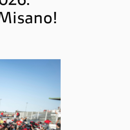
026:
Multistrada V4 RS
 Misano!