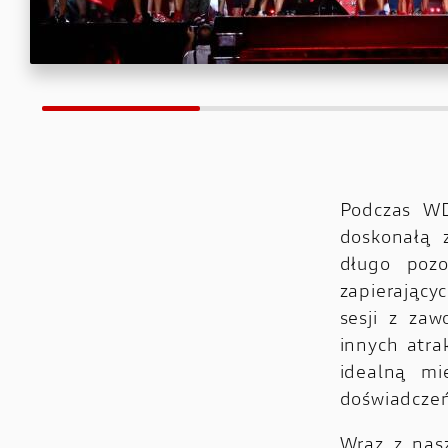
Podczas WD
doskonałą 
długo pozo
zapierający
sesji z za
innych atra
idealną mi
doświadczeń
Wraz z nas