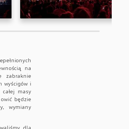
epełnionych
ewnością na
e zabraknie
h wyścigów i
 całej masy
nowić będzie
dy, wymiany
owaliśmy dla