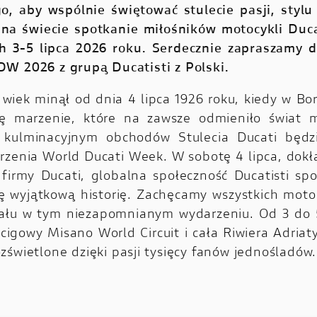
o, aby wspólnie świętować stulecie pasji, stylu 
na świecie spotkanie miłośników motocykli Duc
h 3-5 lipca 2026 roku. Serdecznie zapraszamy 
W 2026 z grupą Ducatisti z Polski.
 wiek minął od dnia 4 lipca 1926 roku, kiedy w Bo
ię marzenie, które na zawsze odmieniło świat 
ulminacyjnym obchodów Stulecia Ducati będzi
rzenia World Ducati Week. W sobotę 4 lipca, dokła
 firmy Ducati, globalna społeczność Ducatisti spo
ę wyjątkową historię. Zachęcamy wszystkich moto
iału w tym niezapomnianym wydarzeniu. Od 3 do 
ścigowy Misano World Circuit i cała Riwiera Adriat
zświetlone dzięki pasji tysięcy fanów jednośladów.