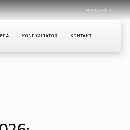
MYDUCATI
LERA
KONFIGURATOR
KONTAKT
MONSTER
MULTISTRADA
NFIGURATOR
KONTAKT
Monster
Multistrada V2
Monster +
Multistrada V2 S
Multistrada V4 S
Multistrada V4 Rally MY2025
Multistrada V4 Rally
Multistrada V4 Pikes Peak