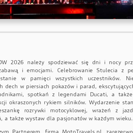
W 2026 należy spodziewać się dni i nocy prz
zabawą i emocjami. Celebrowanie Stulecia z p
stanie w pamięci wszystkich uczestników. Ni
ch dech w piersiach pokazów i parad, ekscytującyc
wodnikami, spotkań z legendami Ducati, a także
kcji okraszonych rykiem silników. Wydarzenie sta
eszankę rozrywki motocyklowej, wrażeń z jaz
, a także wystaw dla pasjonatów w każdym wieku.
zym Partnerem, firmą
MotoTravels.pl
, zarezerw