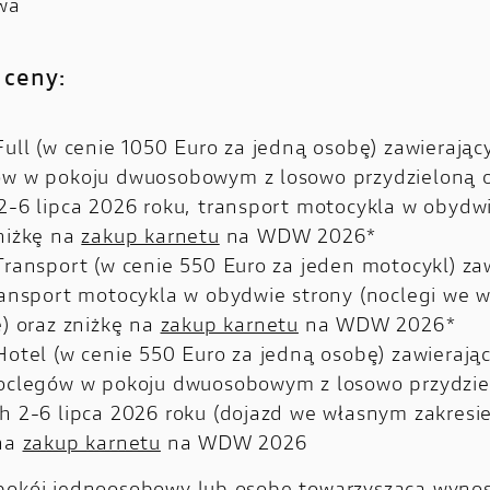
wa
 ceny:
Full (w cenie 1050 Euro za jedną osobę) zawierając
ów w pokoju dwuosobowym z losowo przydzieloną 
2-6 lipca 2026 roku, transport motocykla w obydwi
niżkę na
zakup karnetu
na WDW 2026*
Transport (w cenie 550 Euro za jeden motocykl) za
ransport motocykla w obydwie strony (noclegi we 
e) oraz zniżkę na
zakup karnetu
na WDW 2026*
Hotel (w cenie 550 Euro za jedną osobę) zawierają
oclegów w pokoju dwuosobowym z losowo przydzi
h 2-6 lipca 2026 roku (dojazd we własnym zakresie
 na
zakup karnetu
na WDW 2026