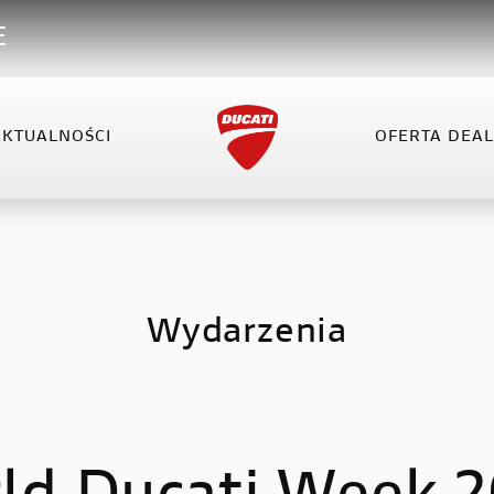
E
AKTUALNOŚCI
OFERTA DEA
VEL
XDIAVEL
HYPERMOTARD
OFERTA DEALERA
KO
el V4
XDiavel V4
Hypermotard 698 Mono
el V4 RS
Hypermotard V2
Wydarzenia
Hypermotard V2 SP