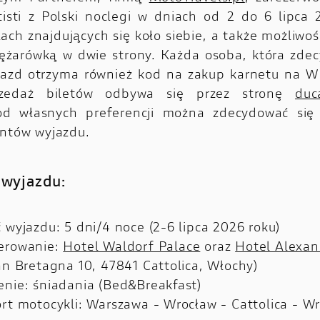
isti z Polski noclegi w dniach od 2 do 6 lipca
ach znajdujących się koło siebie, a także możliwoś
iężarówką w dwie strony. Każda osoba, która zdec
jazd otrzyma również kod na zakup karnetu na 
przedaż biletów odbywa się przez stronę
duc
 od własnych preferencji można zdecydować się
antów wyjazdu.
 wyjazdu:
 wyjazdu: 5 dni/4 noce (2-6 lipca 2026 roku)
erowanie:
Hotel Waldorf Palace
oraz
Hotel Alexan
an Bretagna 10, 47841 Cattolica, Włochy)
nie: śniadania (Bed&Breakfast)
rt motocykli: Warszawa - Wrocław - Cattolica - W