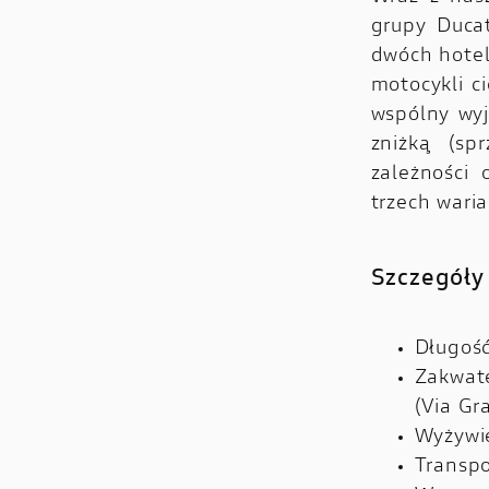
grupy Ducat
dwóch hotel
motocykli c
wspólny wy
zniżką (s
zależności
trzech wari
Szczegóły
Długość
Zakwat
(Via Gr
Wyżywie
Transpo