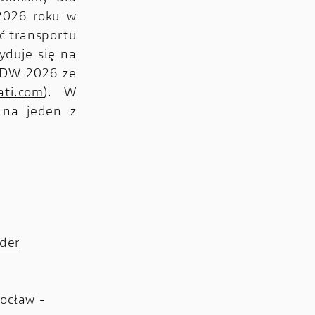
 2026 roku w
ć transportu
yduje się na
WDW 2026 ze
ati.com
). W
 na jeden z
der
rocław -