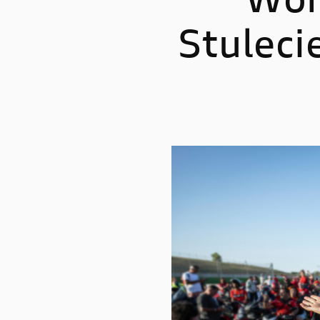
Wor
Stuleci
STREETFIGHTER
PANIGA
Streetfighter V2
Panigale
Streetfighter V2 S
Panigale
Streetfighter V4
Panigal
Streetfighter V4 S
Panigale
Panigale
Panigale
Panigale