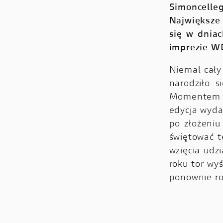
Simoncelleg
Największe 
się w dniac
imprezie WD
Niemal cały
narodziło s
Momentem k
edycja wyda
po złożeniu
świętować t
wzięcia udz
roku tor wy
ponownie ro