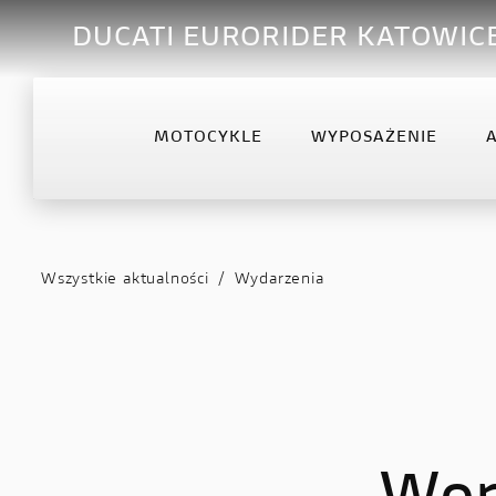
DUCATI EURORIDER KATOWIC
MOTOCYKLE
WYPOSAŻENIE
OFFROAD
DESERTX
DIA
Desmo450 MX
DesertX
Diav
Wszystkie aktualności
/
Wydarzenia
Desmo450 MX Factory
Diav