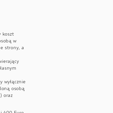
y koszt
osobą w
e strony, a
wierający
własnym
cy wyłącznie
eloną osobą
) oraz