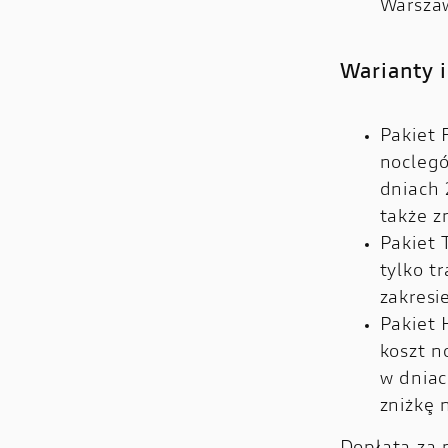
Warsza
Warianty i
Pakiet 
nocleg
dniach 
także z
Pakiet 
tylko t
zakresi
Pakiet 
koszt n
w dniac
zniżkę