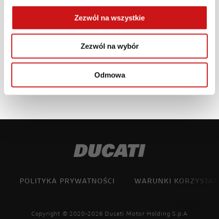
Wojciech Trzeciak
Zezwól na wszystkie
Opiekun marki Ducati
+48 789 147 139
Zezwól na wybór
wojciech.trzeciak@eurorider.pl
Odmowa
POLITYKA PRYWATNOŚCI
WARUNKI KORZYSTAN
Copyright © 2020-2026 Ducati Motor Holding S.p.A