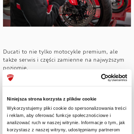
Ducati to nie tylko motocykle premium, ale
także serwis i części zamienne na najwyższym
poziomie.
Ducati Service to także dobrze wyszkoleni
mechanicy, którzy systematycznie podnoszą
swoje kwalifikacje na szkoleniach w Polsce i we
Niniejsza strona korzysta z plików cookie
Włoszech.
Wykorzystujemy pliki cookie do spersonalizowania treści
i reklam, aby oferować funkcje społecznościowe i
Wychodząc naprzeciw oczekiwaniom Klientów,
analizować ruch w naszej witrynie. Informacje o tym, jak
dla których ważna jest nie tylko jakość, ale
korzystasz z naszej witryny, udostępniamy partnerom