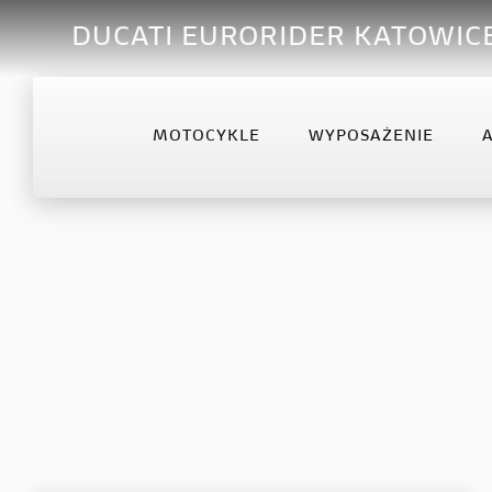
DUCATI EURORIDER KATOWIC
MOTOCYKLE
WYPOSAŻENIE
OFFROAD
DESERTX
DIA
Desmo450 MX
DesertX
Diav
Desmo450 MX Factory
Diav