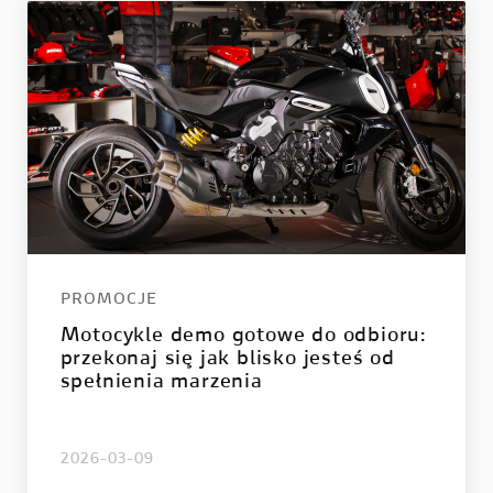
LE
E-BIKE
 V2
MIG-S
 V2 S
TK-01RR
e V2 MM93
Futa AXS
 V2 FB63
Futa All-Road
 V4
PROMOCJE
 V4 S
Motocykle demo gotowe do odbioru:
 V4 R
przekonaj się jak blisko jesteś od
spełnienia marzenia
2026-03-09