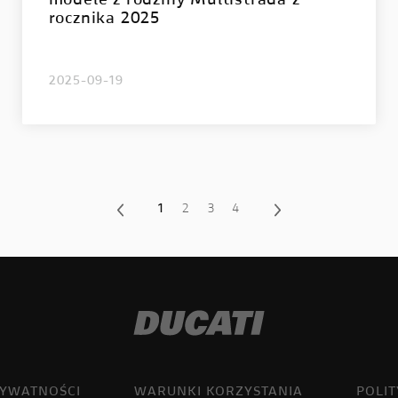
modele z rodziny Multistrada z
rocznika 2025
2025-09-19
1
2
3
4
RYWATNOŚCI
WARUNKI KORZYSTANIA
POLI