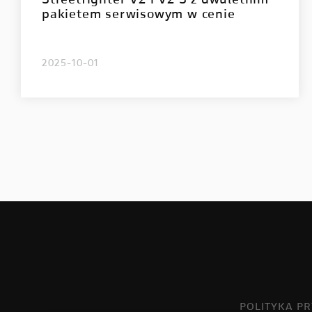
Streetfighter V2 i V2 S z dwuletnim
pakietem serwisowym w cenie
2025-10-01
POLITYKA P