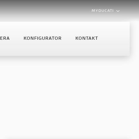
MYDUCATI
LERA
KONFIGURATOR
KONTAKT
MONSTER
MULTISTRADA
NFIGURATOR
KONTAKT
Monster
Multistrada V2
Monster +
Multistrada V2 S
Multistrada V4 S
Multistrada V4 Rally MY2025
Multistrada V4 Rally
Multistrada V4 Pikes Peak