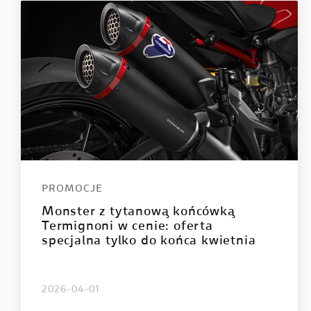
STREETFIGHTER
PANIGA
Streetfighter V2
Panigale
Streetfighter V2 S
Panigale
Streetfighter V4
Panigal
Streetfighter V4 S
Panigale
Panigale
PROMOCJE
Panigale
Monster z tytanową końcówką
Panigale
Termignoni w cenie: oferta
specjalna tylko do końca kwietnia
2026-04-01