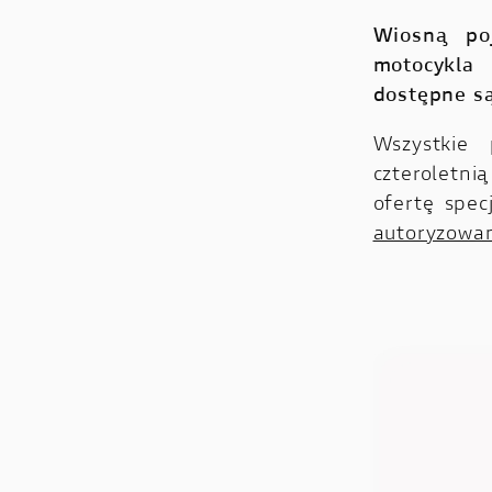
Wiosną po
motocykla 
dostępne są
Wszystkie
czteroletni
ofertę spec
autoryzowan