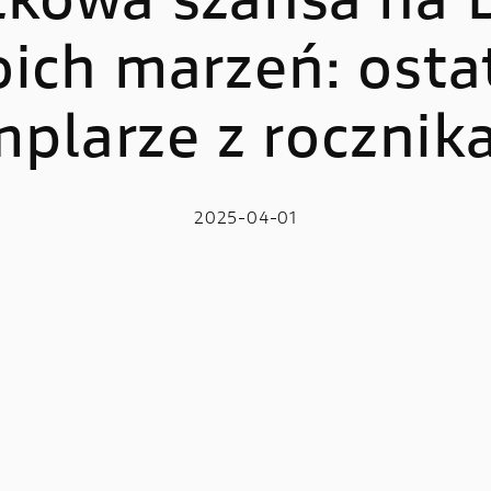
kowa szansa na 
ich marzeń: osta
LE
E-BIKE
 V2
MIG-S
plarze z rocznik
 V2 S
TK-01RR
e V2 MM93
Futa AXS
2025-04-01
 V2 FB63
Futa All-Road
 V4
 V4 S
 V4 R