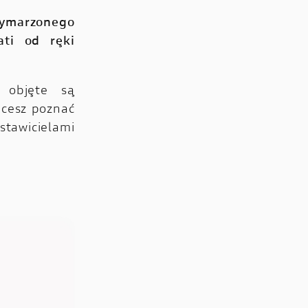
ymarzonego
ati od ręki
 objęte są
hcesz poznać
stawicielami