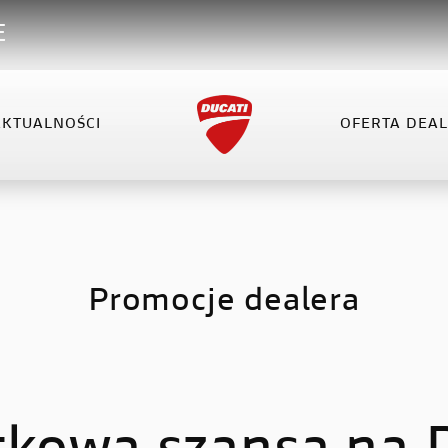
E
AKTUALNOŚCI
OFERTA DEA
VEL
XDIAVEL
HYPERMOTARD
OFERTA DEALERA
KO
el V4
XDiavel V4
Hypermotard 698 Mono
el V4 RS
Hypermotard V2
Promocje dealera
Hypermotard V2 SP