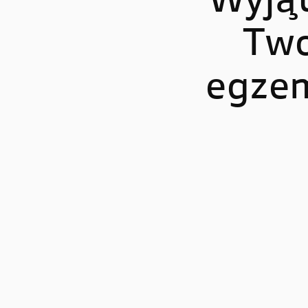
Wyjąt
Two
STREETFIGHTER
PANIGA
Streetfighter V2
Panigale
egzem
Streetfighter V2 S
Panigale
Streetfighter V4
Panigal
Streetfighter V4 S
Panigale
Panigale
Panigale
Panigale