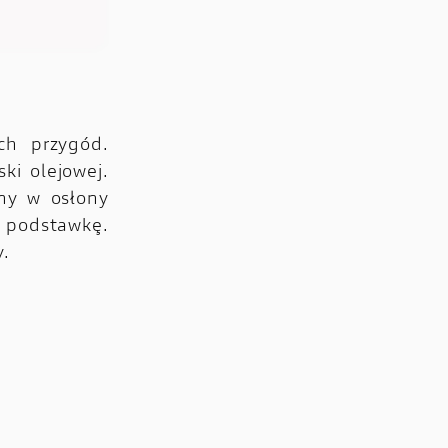
ch przygód.
ki olejowej.
ny w osłony
 podstawkę.
y.