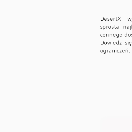
DesertX, w
sprosta na
cennego doś
Dowiedz się
ograniczeń.