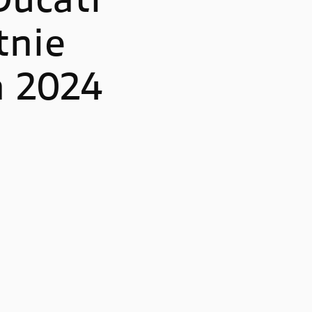
Ducati
Multistrada V4 RS
tnie
a 2024