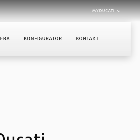
MYDUCATI
LERA
KONFIGURATOR
KONTAKT
MONSTER
MULTISTRADA
NFIGURATOR
KONTAKT
Monster
Multistrada V2
Monster +
Multistrada V2 S
Multistrada V4 S
Multistrada V4 Rally MY2025
Multistrada V4 Rally
Multistrada V4 Pikes Peak