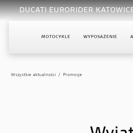
DUCATI EURORIDER KATOWIC
MOTOCYKLE
WYPOSAŻENIE
OFFROAD
DESERTX
DIA
Desmo450 MX
DesertX
Diav
Wszystkie aktualności
/
Promocje
Desmo450 MX Factory
Diav