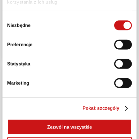
korzystania z ich usług.
NOWOŚCI
Wybór
Powerstage RR Limited Edition: pierwszy
Niezbędne
zgody
elektryczny rower MTB Ducati z ramą z włókna
węglowego
Preferencje
2023-06-15
Statystyka
Marketing
Pokaż szczegóły
Zezwól na wszystkie