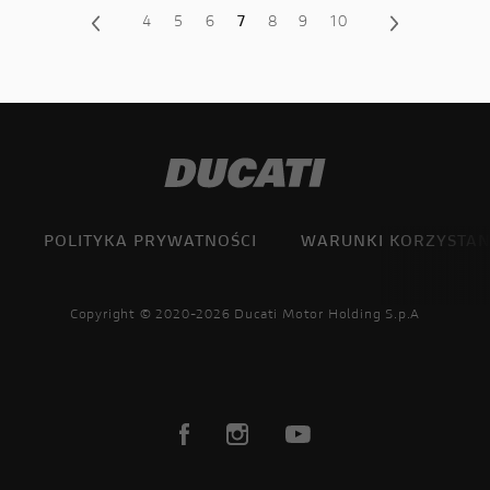
4
5
6
7
8
9
10
POLITYKA PRYWATNOŚCI
WARUNKI KORZYSTAN
Copyright © 2020-2026 Ducati Motor Holding S.p.A