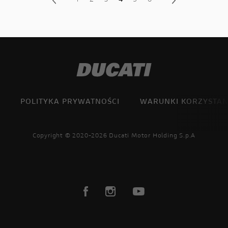
1
2
3
4
5
6
POLITYKA PRYWATNOŚCI
WARUNKI KORZYSTAN
Copyright © 2020-2026 Ducati Motor Holding S.p.A