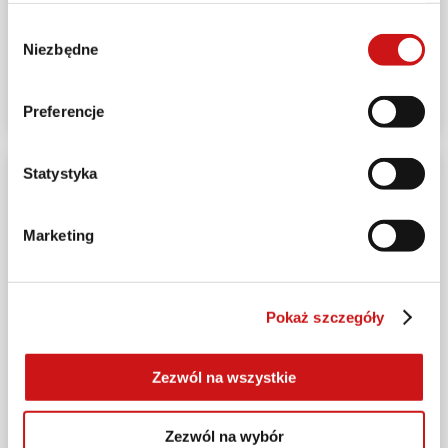
WYDARZENIA
Wybór
Panigale V4 Tricolore Italia uroczyście przekazane
Niezbędne
zgody
Właścicielowi w Ambasadzie Włoch w Polsce
2025-11-27
Preferencje
Statystyka
Marketing
Pokaż szczegóły
Zezwól na wszystkie
Zezwól na wybór