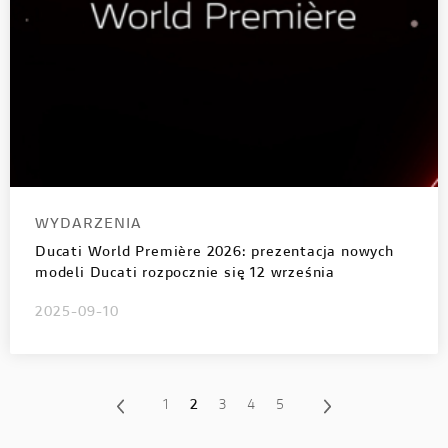
WYDARZENIA
Ducati World Première 2026: prezentacja nowych
modeli Ducati rozpocznie się 12 września
2025-09-10
1
2
3
4
5