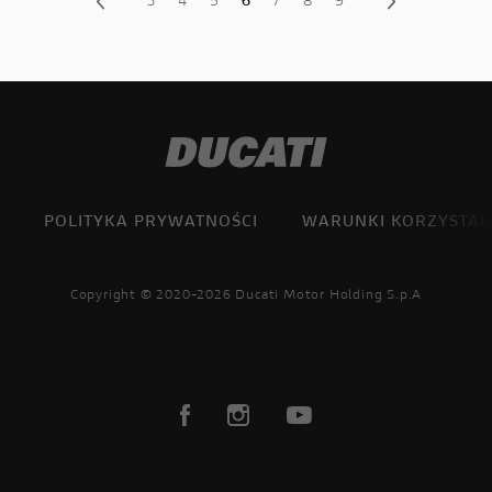
3
4
5
6
7
8
9
POLITYKA PRYWATNOŚCI
WARUNKI KORZYSTAN
Copyright © 2020-2026 Ducati Motor Holding S.p.A