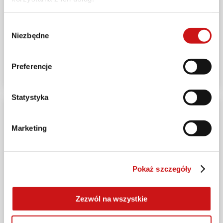
SPORT
Wybór
Niezbędne
zgody
Marc Márquez i Ducati Mistrzami Świata MotoGP
w 2025 roku
Preferencje
2025-09-28
Statystyka
Marketing
Pokaż szczegóły
Zezwól na wszystkie