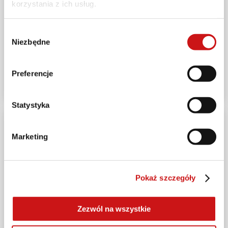
korzystania z ich usług.
Wybór
WYDARZENIA
Niezbędne
zgody
1926-2026: Ducati rozpoczyna świętowanie Stulecia
historii
Preferencje
2025-10-29
Statystyka
Marketing
Pokaż szczegóły
Zezwól na wszystkie