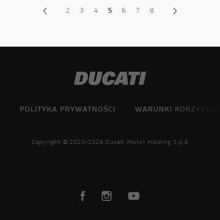
2
3
4
5
6
7
8
POLITYKA PRYWATNOŚCI
WARUNKI KORZYSTAN
Copyright © 2020-2026 Ducati Motor Holding S.p.A